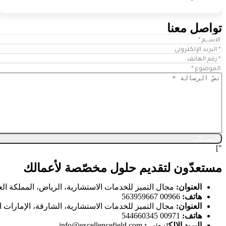
تواصل معنا
"]
مستعدّون لتقديم حلول مخصّصة لأعمالك
العنوان:
مجال التميز للخدمات الاستشارية، الرياض، المملكة الع
هاتف:
00966 563959667
العنوان:
مجال التميز للخدمات الاستشارية، الشارقة، الإمارات ال
هاتف:
00971 544660345‬
البريد الإلكتروني :
info@excellencefield.com