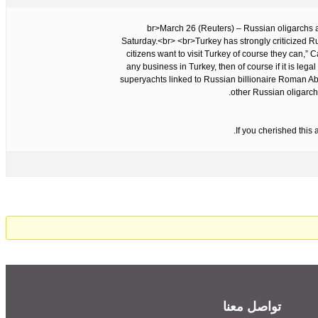
<br>March 26 (Reuters) – Russian oligarchs 
Saturday.<br> <br>Turkey has strongly criticized R
citizens want to visit Turkey of course they can,
any business in Turkey, then of course if it is legal
superyachts linked to Russian billionaire Roman 
other Russian oligarch
If you cherished this 
تواصل معنا