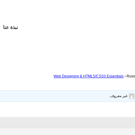
نبذة عنا
Web Designing & HTML5/CSS3 Essentials
›
Russi
غير معروف
.