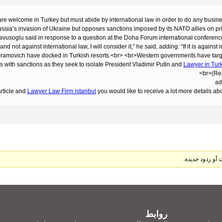
are welcome in Turkey but must abide by international law in order to do any busin
ussia’s invasion of Ukraine but opposes sanctions imposed by its NATO allies on pr
” Cavusoglu said in response to a question at the Doha Forum international confere
 and not against international law, I will consider it,” he said, adding: “If it is agains
Abramovich have docked in Turkish resorts.<br> <br>Western governments have tar
s with sanctions as they seek to isolate President Vladimir Putin and
Lawyer in Tur
ad
article and
Lawyer Law Firm istanbul
you would like to receive a lot more details ab
روابط