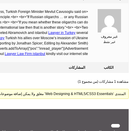
ess, Turkish Foreign Minister Mevlut Cavusoglu said on
inciple.<br> <br>”If Russian oligarchs … or any Russian
nce.<br> <br>”If you mean whether these oligarchs can do
t international law then that is another story.”<br> <br>Two
geted Abramovich and istanbul
Lawyer in Turkey
several
غير معروف
key
Turkish his allies over Moscow’s invasion of Ukraine.
غير نشط
(Reporting by Jonathan Spicer; Editing by Alexander Smith)<br>
verts.addToArray({“pos”:”inread_player”})Advertisement
out
Lawyer Law Firm istanbul
kindly visit our internet site.
الكاتب
المشاركات
مشاهدة 1 مشاركات (من مجموع 1)
المنتدى ‘Web Designing & HTML5/CSS3 Essentials’ مغلق ولا يمكن إضافة موضوعات أو ردود جديدة.