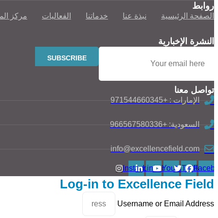
روابط
الصفحة الرئيسية
نبذة عنا
خدماتنا
الفعاليات
مركز الم
النشرة الإخبارية
تواصل معنا
الإمارات : +971544660345
السعودية: +966567580336
info@excellencefield.com
Instagram
Linkedin
Youtube
Twitter
Faceb
Log-in to Excellence Field
Username or Email Address