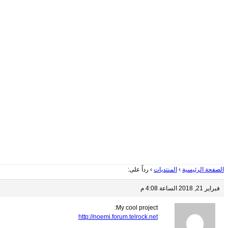
Skip
to
content
الصفحة الرئيسية
›
المنتديات
›
رداً على:
فبراير 21, 2018 الساعة 4:08 م
My cool project:
http://noemi.forum.telrock.net