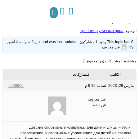
الصفحة الرئيسية
›
المنتديات
›
тренажер
›
The best Hotel WordPress Theme
уличные цена
تواصل معنا
مركز المعرفة
الوسوم:
тренажер уличные цена
This topic has 0 ردود, 1 مشاركون, and was last updated
قبل 3 سنوات، 4 أشهر
by
غير معروف
.
مشاهدة 1 مشاركات (من مجموع 1)
الكاتب
المشاركات
مارس 29, 2023 الساعة 9:19 م
#203600
غير معروف
غير نشط
Детские спортивные комплексы для дачи и улицы – это и
развлечение, и спортивные упражнения для детей на свежем
воздухе. Занятия на таких сооружениях не только увлекательны для