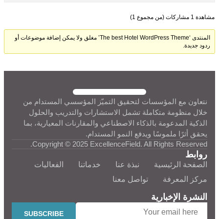
مشاهدة 1 مشاركات (من مجموع 1)
المنتدى ‘The best Hotel WordPress Theme’ مغلق ولا يمكن إضافة موضوعات أو
ردود جديدة.
نتعاون مع المؤسسات لتحقيق التميّز المؤسسي المستدام من
خلال منظومة متكاملة تشمل الاستشارات والتدريب والحلول
الذكية المدعومة بالذكاء الاصطناعي والمقارنات المعيارية، بما
يحقق أثرًا ملموسًا ويدفع النمو المستدام.
Copyright © 2025 ExcellenceField. All Rights Reserved.
روابط
الصفحة الرئيسية
نبذة عنا
خدماتنا
الفعاليات
مركز المعرفة
تواصل معنا
النشرة الإخبارية