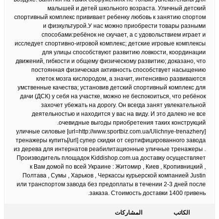
малышей и детей школьного возраста. Уличный детский
спортивный комплекс прививает ребенку любовь к занятию спортом
и физкультурой.У нас можно приобрести товары разными
способами:ребёнок не скучает, а с удовольствием играет и
исследует спортивно-игровой комплекс; детские игровые комплексы
для улицы способствуют развитию ловкости, координации
движений, гибкости и общему физическому развитию; доказано, что
постоянная физическая активность способствует насыщению
клеток мозга кислородом, а значит, интенсивно развиваются
умственные качества; установив детский спортивный комплекс для
дачи (ДСК) у себя на участке, можно не беспокоиться, что ребёнок
захочет убежать на дорогу. Он всегда занят увлекательной
деятельностью и находится у вас на виду. И это далеко не все
очевидные выгоды приобретения таких конструкций.
[url=http://www.sportbiz.com.ua/Ulichnye-trenazhery] уличные силовые
тренажеры купить[/url] супер скидки от сертифицированного завода
из дерева для интернатов реабилитационные уличные тренажеры .
Производитель площадок Kiddishop.com.ua доставку осуществляет
к Вам домой по всей Украине : Житомир , Киев , Кропивницкий ,
Полтава , Сумы , Харьков , Черкассы курьерской компанией Justin
или транспортом завода без предоплаты в течении 2-3 дней после
заказа. Стоимость доставки 1400 гривень.
الكاتب
المشاركات