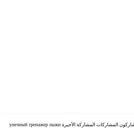
البحث عن: الصفحة الرئيسية › المنتديات › موضوعات تحمل الوسم: тренажеры для улицы مشاهدة 1 موضوع (من مجموع 1) الموضوع المشاركون المشاركات المشاركة الأخيرة уличный тренажер лыжи