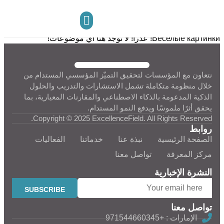
картинки!
البحث عن: الصفحة الرئيسية › المنتديات › موضوعات تحمل الوسم:
Веселые картинки! عذراً! لا توجد هنا أي موضوعات!
تواصل معنا
مركز المعرفة
نتعاون مع المؤسسات لتحقيق التميّز المؤسسي المستدام من
خلال منظومة متكاملة تشمل الاستشارات والتدريب والحلول
الذكية المدعومة بالذكاء الاصطناعي والمقارنات المعيارية، بما
يحقق أثرًا ملموسًا ويدفع النمو المستدام.
Copyright © 2025 ExcellenceField. All Rights Reserved.
روابط
الصفحة الرئيسية
نبذة عنا
خدماتنا
الفعاليات
مركز المعرفة
تواصل معنا
النشرة الإخبارية
تواصل معنا
الإمارات : +971544660345