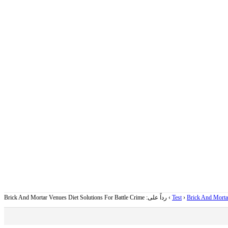
Brick And Mortar
›
Test
›
رداً على: Brick And Mortar Venues Diet Solutions For Battle Crime