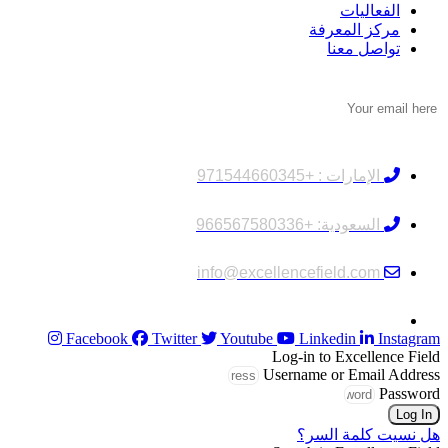
الفعاليات
مركز المعرفة
تواصل معنا
النشرة الإخبارية
تواصل معنا
الإمارات : +971544660345
السعودية: +966567580336
info@excellencefield.com
Facebook
Twitter
Youtube
Linkedin
Instagram
Log-in to Excellence Field
Username or Email Address
Password
Log In
هل نسيت كلمة السر؟