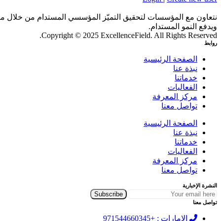
نتعاون مع المؤسسات لتحقيق التميّز المؤسسي المستدام من خلال منظو
ويدفع النمو المستدام.
Copyright © 2025 ExcellenceField. All Rights Reserved.
روابط
الصفحة الرئيسية
نبذة عنا
خدماتنا
الفعاليات
مركز المعرفة
تواصل معنا
الصفحة الرئيسية
نبذة عنا
خدماتنا
الفعاليات
مركز المعرفة
تواصل معنا
النشرة الإخبارية
تواصل معنا
الإمارات : +971544660345