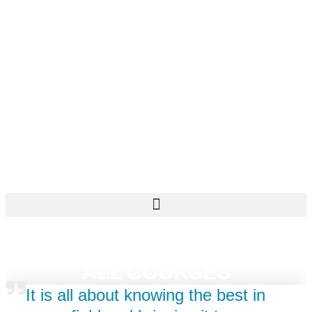
Skip
to
content
EXCELLENCE FIELD
ALL COURSES
It is all about knowing the best in